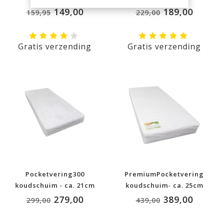
149,00
189,00
159,95
229,00
Gratis verzending
Gratis verzending
Pocketvering300
PremiumPocketvering
koudschuim - ca. 21cm
koudschuim- ca. 25cm
dikte
dikte
279,00
389,00
299,00
439,00