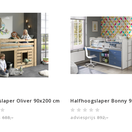
Halfhoogslaper Oliver 90x200 cm
Halfhoogslaper Bonny 9
s
688,-
adviesprijs
892,-