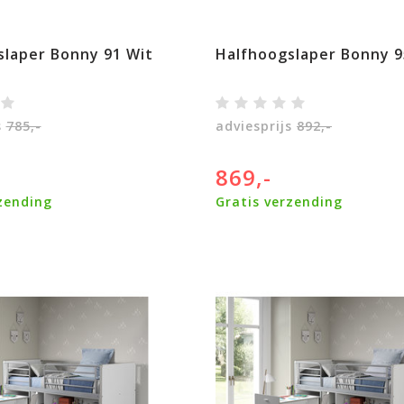
slaper Bonny 91 Wit
Halfhoogslaper Bonny 9
s
785,-
adviesprijs
892,-
869,-
zending
Gratis verzending