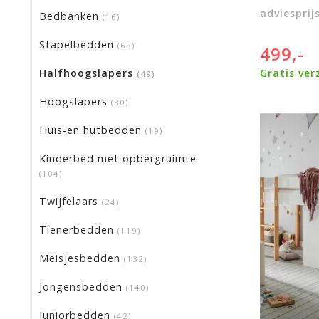
adviesprij
Bedbanken
(16)
Stapelbedden
(69)
499,-
Halfhoogslapers
Gratis ver
(49)
Hoogslapers
(30)
Huis-en hutbedden
(19)
Kinderbed met opbergruimte
(104)
Twijfelaars
(24)
Tienerbedden
(119)
Meisjesbedden
(132)
Jongensbedden
(140)
Juniorbedden
(42)