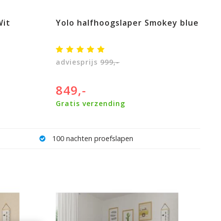
Wit
Yolo halfhoogslaper Smokey blue
adviesprijs
999,-
849,-
Gratis verzending
Veilig achteraf betalen