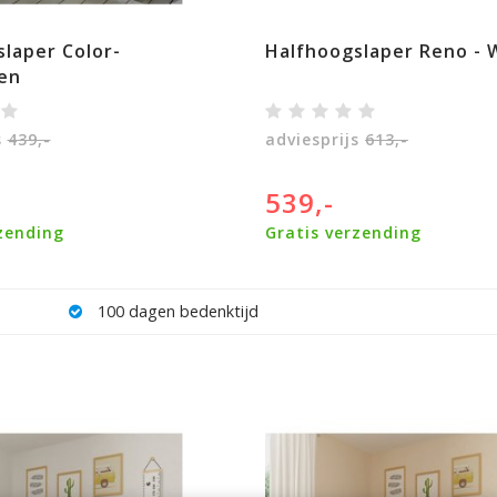
laper Color-
Halfhoogslaper Reno - 
en
s
439,-
adviesprijs
613,-
539,-
zending
Gratis verzending
100 nachten proefslapen