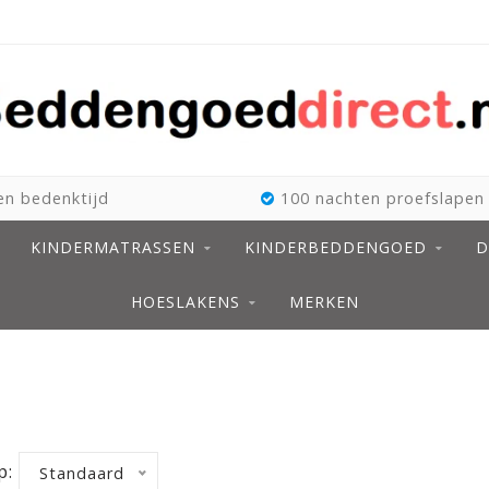
n bedenktijd
100 nachten proefslapen
KINDERMATRASSEN
KINDERBEDDENGOED
D
HOESLAKENS
MERKEN
p:
Standaard