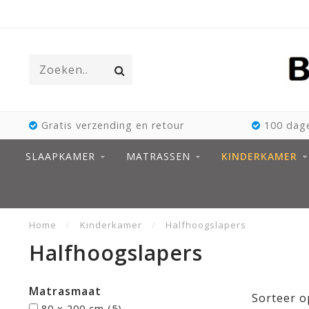
Gratis verzending en retour
100 dage
SLAAPKAMER
MATRASSEN
KINDERKAMER
Home
/
Kinderkamer
/
Halfhoogslapers
Halfhoogslapers
Matrasmaat
Sorteer o
80 x 200 cm
(5)