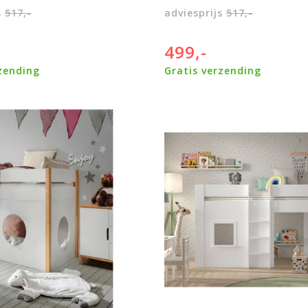
s
517,-
adviesprijs
517,-
499,-
zending
Gratis verzending