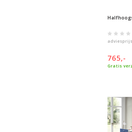
Halfhoog
adviesprij
765,-
Gratis ver