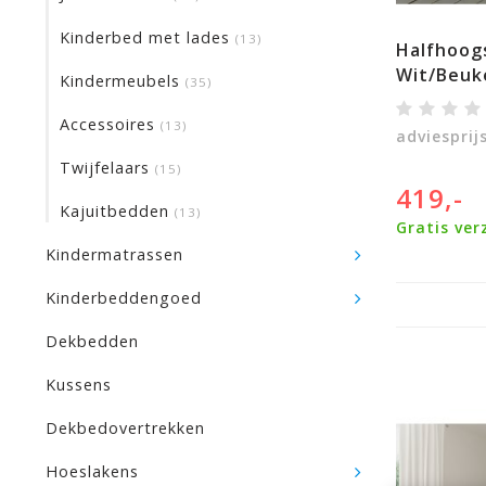
Kinderbed met lades
(13)
Halfhoogs
Wit/Beuk
Kindermeubels
(35)
Accessoires
(13)
adviesprij
Twijfelaars
(15)
419,-
Kajuitbedden
(13)
Gratis ver
Kindermatrassen
Kinderbeddengoed
100 dagen bedenktijd
Dekbedden
Kussens
Dekbedovertrekken
Hoeslakens