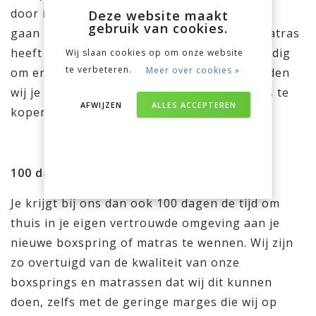
door in de winkel er een paar minuten op te
Deze website maakt
gebruik van cookies.
gaan liggen. Bij een nieuwe boxspring of matras
heeft je lichaam een aantal weken de tijd nodig
Wij slaan cookies op om onze website
te verbeteren.
Meer over cookies »
om er echt goed aan te wennen. Daarom raden
wij je aan om je nieuwe boxspring of matras te
AFWIJZEN
ALLES ACCEPTEREN
kopen waar je vrijblijvend mag proefslapen.
100 dagen proefslapen
Je krijgt bij ons dan ook 100 dagen de tijd om
thuis in je eigen vertrouwde omgeving aan je
nieuwe boxspring of matras te wennen. Wij zijn
zo overtuigd van de kwaliteit van onze
boxsprings en matrassen dat wij dit kunnen
doen, zelfs met de geringe marges die wij op