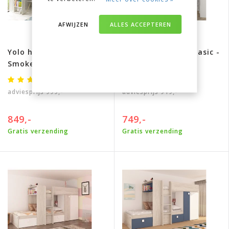
AFWIJZEN
ALLES ACCEPTEREN
Yolo halfhoogslaper
Jules Hoogslaper Basic -
Smokey blue
Blauw
adviesprijs
999,-
adviesprijs
919,-
849,-
749,-
Gratis verzending
Gratis verzending