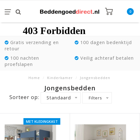
0
Gratis verzending en
100 dagen bedenktijd
retour
100 nachten
Veilig achteraf betalen
proefslapen
Home
/
Kinderkamer
/
Jongensbedden
Jongensbedden
Sorteer op:
Standaard
Filters
MET KLEDINGKAST