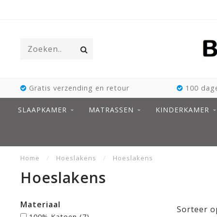
Gratis verzending en retour
100 dage
SLAAPKAMER
MATRASSEN
KINDERKAMER
Home
/
Hoeslakens
/
Hoeslakens
Hoeslakens
Materiaal
Sorteer o
100% Katoen
(7)