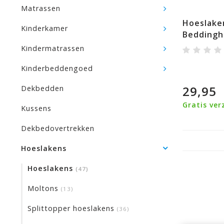
Matrassen
Hoeslake
Kinderkamer
Beddingh
Kindermatrassen
Kinderbeddengoed
29,95
Dekbedden
Gratis ver
Kussens
Dekbedovertrekken
Veilig achteraf betalen
Hoeslakens
Hoeslakens
(47)
Moltons
(13)
Splittopper hoeslakens
(36)