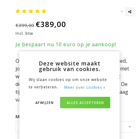
€389,00
€399,00
Incl. btw
Je bespaart nu 10 euro op je aankoop!
Ontdek het Castella Aurora 4-seizoenendekbed,
Deze website maakt
jouw ticket naar ultiem slaapcomfort! Gevuld met
gebruik van cookies.
weelderige 90% Poolse ganzendons, biedt dit
Wij slaan cookies op om onze website
dekbed een ongekende zachtheid en isolatie. De
te verbeteren.
Meer over cookies »
tijk van fijn katoenbatist uit voegt een extra laag
van luxe toe.
AFWIJZEN
ALLES ACCEPTEREN
Maak een keuze:
*
140 x 200 - €389,00