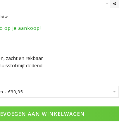
. btw
ro op je aankoop!
en, zacht en rekbaar
huisstofmijt dodend
m - €30,95
EVOEGEN AAN WINKELWAGEN