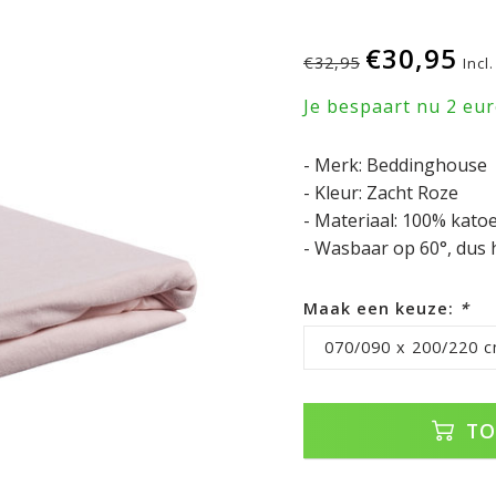
€30,95
€32,95
Incl
Je bespaart nu 2 eu
- Merk: Beddinghouse
- Kleur: Zacht Roze
- Materiaal: 100% kato
- Wasbaar op 60°, dus 
Maak een keuze:
*
070/090 x 200/220 c
TO