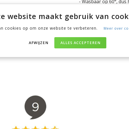
- Wasbaar op 60°, dus 
rvoor dat het topper
e website maakt gebruik van cook
ooie pasvorm heeft. Het
iek en blijft daardoor goed
an cookies op om onze website te verbeteren.
Meer over co
 vermogen en is van
AFWIJZEN
ALLES ACCEPTEREN