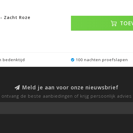
- Zacht Roze
TOE
 bedenktijd
100 nachten proefslapen
Meld je aan voor onze nieuwsbrief
ontvang de beste aanbiedingen of krijg persoonlijk advies