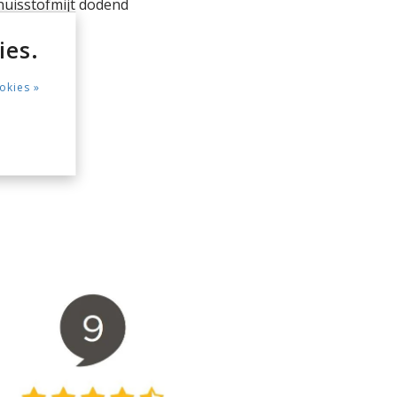
huisstofmijt dodend
ies.
okies »