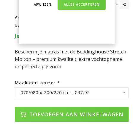
AFWIJZEN
ALLES ACCEPTEREN
€47,95
€49,95
Incl.
btw
Je bespaart nu 2 euro op je aankoop!
Bescherm je matras met de Beddinghouse Stretch
Molton – premium kwaliteit, extra vochtopname
en perfecte pasvorm.
Maak een keuze:
*
070/080 x 200/220 cm - €47,95
TOEVOEGEN AAN WINKELWAGEN