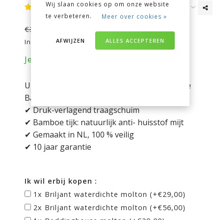
Wij slaan cookies op om onze website
te verbeteren.
Meer over cookies »
€319,00
€369,00
AFWIJZEN
ALLES ACCEPTEREN
Incl. btw
Je bespaart nu 50 euro op je aankoop!
Ultra comfortabel kindermatras met een luxe
Bamboe tijk.
✔ Druk-verlagend traagschuim
✔ Bamboe tijk: natuurlijk anti- huisstof mijt
✔ Gemaakt in NL, 100 % veilig
✔ 10 jaar garantie
Ik wil erbij kopen :
1x Briljant waterdichte molton (+€29,00)
2x Briljant waterdichte molton (+€56,00)