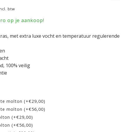
Incl. btw
uro op je aankoop!
ras, met extra luxe vocht en temperatuur regulerende
pen
acht
, 100% veilig
ntie
hte molton (+€29,00)
hte molton (+€56,00)
lton (+€29,00)
lton (+€56,00)