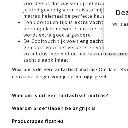
voordeel is dat wassen op 60 graden de
hu
je kind gevoelig voor huisstofmijt of andere
Dez
matras helemaal de perfecte keuze
Een Cooltouch tijk is
extra vocht en temp
Wij sla
behaaglijk in de winter en koel in de zomer
wordt extra goed afgevoerd
De Cooltouch tijk voelt
erg zacht en aang
gemaakt voor het verbeteren van het slaapc
vormt dus mee met de matraskern. Dit cre
zacht slaapklimaat
Waarom is dit een fantastisch matras?
Om daar iets
een aantal dingen voor je op een rijtje gezet.
Waarom is dit een fantastisch matras?
Waarom proefslapen belangrijk is
Productspecificaties