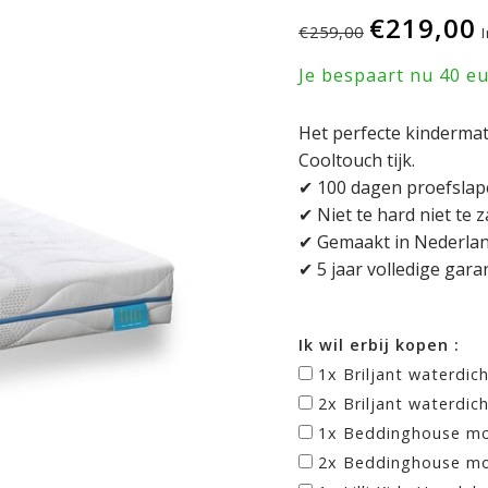
€219,00
€259,00
Je bespaart nu 40 e
Het perfecte kindermat
Cooltouch tijk.
✔ 100 dagen proefsla
✔ Niet te hard niet te z
✔ Gemaakt in Nederland
✔ 5 jaar volledige gara
Ik wil erbij kopen :
1x Briljant waterdic
2x Briljant waterdic
1x Beddinghouse mo
2x Beddinghouse mo