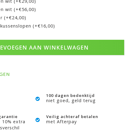
en wit (+€29,00)
en wit (+€56,00)
r (+€24,00)
 kussenslopen (+€16,00)
EVOEGEN AAN WINKELWAGEN
AGEN
100 dagen bedenktijd
niet goed, geld terug
garantie
Veilig achteraf betalen
? 10% extra
met Afterpay
sverschil