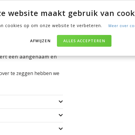
isstofmijt doodt
. Dus is
 allergieën? Dan is dit
e website maakt gebruik van cook
eratuur regulerend
,
an cookies op om onze website te verbeteren.
Meer over co
. Transpiratie vocht
AFWIJZEN
ALLES ACCEPTEREN
enaam
aan en is speciaal
omfort, is elastisch en
ëert een aangenaam en
 over te zeggen hebben we