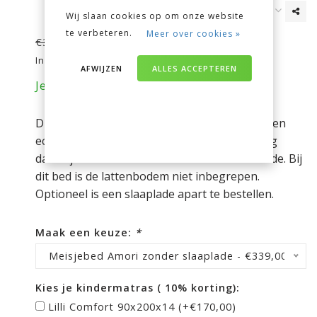
Wij slaan cookies op om onze website
te verbeteren.
Meer over cookies »
€339,00
€387,00
Incl. btw
AFWIJZEN
ALLES ACCEPTEREN
Je bespaart nu 48 euro op je aankoop!
Dit kinderbed Amori van Vipack is werkelijk een
echte meisjesbed met romantische uitstraling
dankzij het hart in het hoofdbord en voeteinde. Bij
dit bed is de lattenbodem niet inbegrepen.
Optioneel is een slaaplade apart te bestellen.
Maak een keuze:
*
Meisjebed Amori zonder slaaplade - €339,00
Kies je kindermatras ( 10% korting):
Lilli Comfort 90x200x14 (+€170,00)