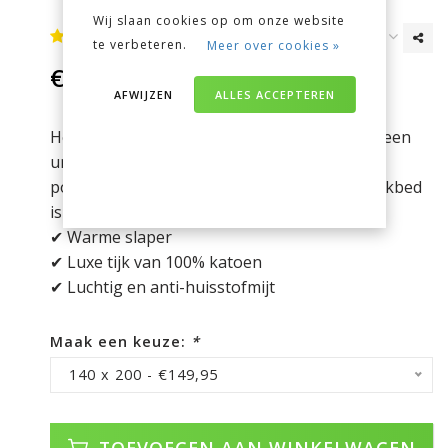
Wij slaan cookies op om onze website
te verbeteren.
Meer over cookies »
€149,95
Incl. btw
AFWIJZEN
ALLES ACCEPTEREN
Het Elke dekbed van Polydaun is gevuld met een
unieke combinatie van 3D Polarsoft
polyestervezels en Daunfill gelvulling. Het dekbed
is licht en zacht, net als dons!
✔ Warme slaper
✔ Luxe tijk van 100% katoen
✔ Luchtig en anti-huisstofmijt
Maak een keuze:
*
140 x 200 - €149,95
TOEVOEGEN AAN WINKELWAGEN