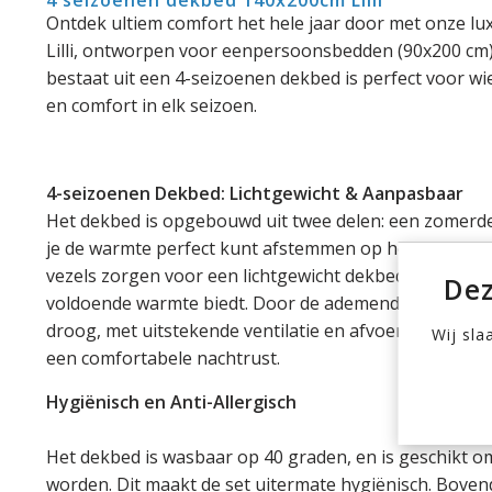
4 seizoenen dekbed 140x200cm Lilli
Ontdek ultiem comfort het hele jaar door met onze l
Lilli, ontworpen voor eenpersoonsbedden (90x200 cm
bestaat uit een 4-seizoenen dekbed is perfect voor wie 
en comfort in elk seizoen.
4-seizoenen Dekbed: Lichtgewicht & Aanpasbaar
Het dekbed is opgebouwd uit twee delen: een zomerdee
je de warmte perfect kunt afstemmen op het seizoen. 
vezels zorgen voor een lichtgewicht dekbed dat heerli
Dez
voldoende warmte biedt. Door de ademende structuur b
droog, met uitstekende ventilatie en afvoer van transp
Wij sla
een comfortabele nachtrust.
Hygiënisch en Anti-Allergisch
Het dekbed is wasbaar op 40 graden, en is geschikt 
worden. Dit maakt de set uitermate hygiënisch. Boven