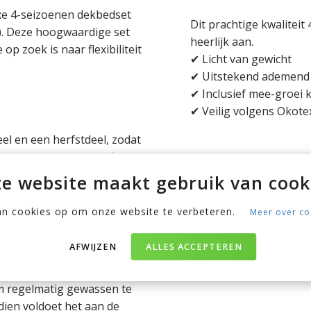
uxe 4-seizoenen dekbedset
Dit prachtige kwaliteit
). Deze hoogwaardige set
heerlijk aan.
op zoek is naar flexibiliteit
✔ Licht van gewicht
✔ Uitstekend ademend
✔ Inclusief mee-groei 
✔ Veilig volgens Okote
l en een herfstdeel, zodat
De ultra zachte microfiber
jk zacht aanvoelt en toch
e website maakt gebruik van cook
lijft het dekbed fris en
iratie, wat bijdraagt aan
an cookies op om onze website te verbeteren.
Meer over co
AFWIJZEN
ALLES ACCEPTEREN
om regelmatig gewassen te
dien voldoet het aan de