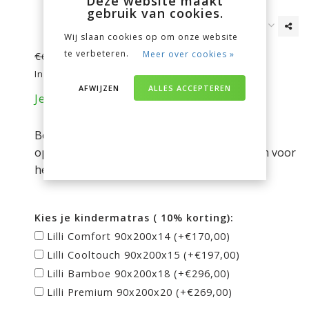
Deze website maakt
gebruik van cookies.
Wij slaan cookies op om onze website
€559,00
te verbeteren.
Meer over cookies »
€669,00
Incl. btw
AFWIJZEN
ALLES ACCEPTEREN
Je bespaart nu 110 euro op je aankoop!
Bedbank Nanne (90x200cm) met slaap -en
opberglades. Nu met gratis 90x200 rolbodem voor
het bovenbed en bodem voor de logeerlade.
Kies je kindermatras ( 10% korting):
Lilli Comfort 90x200x14 (+€170,00)
Lilli Cooltouch 90x200x15 (+€197,00)
Lilli Bamboe 90x200x18 (+€296,00)
Lilli Premium 90x200x20 (+€269,00)