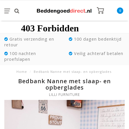
0
Gratis verzending en
100 dagen bedenktijd
retour
100 nachten
Veilig achteraf betalen
proefslapen
Home
/
Bedbank Nanne met slaap- en opberglades
Bedbank Nanne met slaap- en
opberglades
LILLI FURNITURE