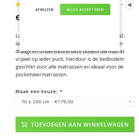
AFWIJZEN
ALLES ACCEPTEREN
€179,00
Incl. btw
Lattenbodem Sensaflex 42 heeft maar liefst 42-
lats. Door de kleine ruimte tussen de 42 latten
draagt en ondersteund deze bodem uw matras
vrijwel op ieder punt, hierdoor is de bedbodem
geschikt voor alle matrassen en ideaal voor de
pocketveermatrassen.
Maak een keuze:
*
70 x 200 cm - €179,00
TOEVOEGEN AAN WINKELWAGEN