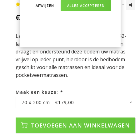
AFWIJZEN
ALLES ACCEPTEREN
€179,00
Incl. btw
Lattenbodem Sensaflex 42 heeft maar liefst 42-
lats. Door de kleine ruimte tussen de 42 latten
draagt en ondersteund deze bodem uw matras
vrijwel op ieder punt, hierdoor is de bedbodem
geschikt voor alle matrassen en ideaal voor de
pocketveermatrassen.
Maak een keuze:
*
70 x 200 cm - €179,00
TOEVOEGEN AAN WINKELWAGEN