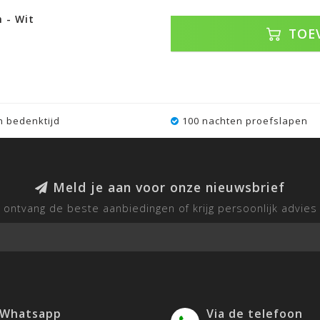
 - Wit
TOE
 bedenktijd
100 nachten proefslapen
Meld je aan voor onze nieuwsbrief
ontvang de beste aanbiedingen of krijg persoonlijk advies
 Whatsapp
Via de telefoon