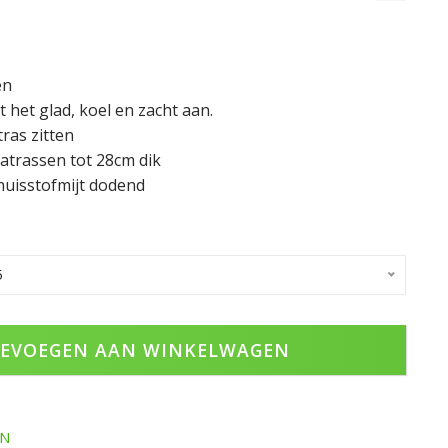
en
t het glad, koel en zacht aan.
tras zitten
atrassen tot 28cm dik
huisstofmijt dodend
5
EVOEGEN AAN WINKELWAGEN
EN