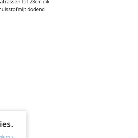
atrassen tot 28cm dik
huisstofmijt dodend
ies.
okies »