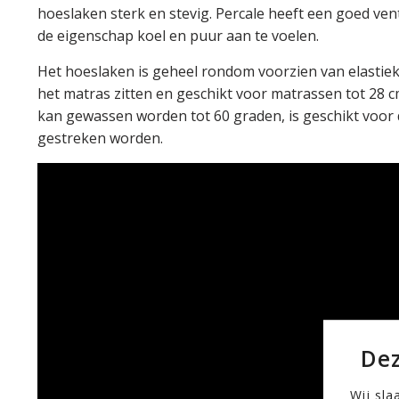
hoeslaken sterk en stevig. Percale heeft een goed ve
de eigenschap koel en puur aan te voelen.
Het hoeslaken is geheel rondom voorzien van elastiek
het matras zitten en geschikt voor matrassen tot 28 
kan gewassen worden tot 60 graden, is geschikt voor
gestreken worden.
Dez
Wij sla