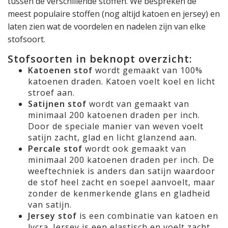
tussen de verschillende stoffen. We bespreken de
meest populaire stoffen (nog altijd katoen en jersey) en
laten zien wat de voordelen en nadelen zijn van elke
stofsoort.
Stofsoorten in beknopt overzicht:
Katoenen stof
wordt gemaakt van 100%
katoenen draden. Katoen voelt koel en licht
stroef aan.
Satijnen stof
wordt van gemaakt van
minimaal 200 katoenen draden per inch.
Door de speciale manier van weven voelt
satijn zacht, glad en licht glanzend aan.
Percale stof
wordt ook gemaakt van
minimaal 200 katoenen draden per inch. De
weeftechniek is anders dan satijn waardoor
de stof heel zacht en soepel aanvoelt, maar
zonder de kenmerkende glans en gladheid
van satijn.
Jersey stof
is een combinatie van katoen en
lycra. Jersey is een elastisch en voelt zacht