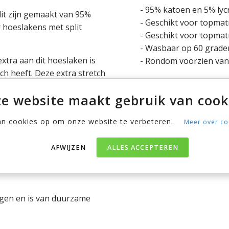
- 95% katoen en 5% lycr
it zijn gemaakt van 95%
- Geschikt voor topmat
 hoeslakens met split
- Geschikt voor topmat
- Wasbaar op 60 graden
 extra aan dit hoeslaken is
- Rondom voorzien van e
ch heeft. Deze extra stretch
 hoeslaken zeer gemakkelijk
e website maakt gebruik van cook
t het hoeslaken perfect bij
an cookies op om onze website te verbeteren.
Meer over co
 kunnen de twee
AFWIJZEN
ALLES ACCEPTEREN
 en blijft daardoor goed om
gen en is van duurzame