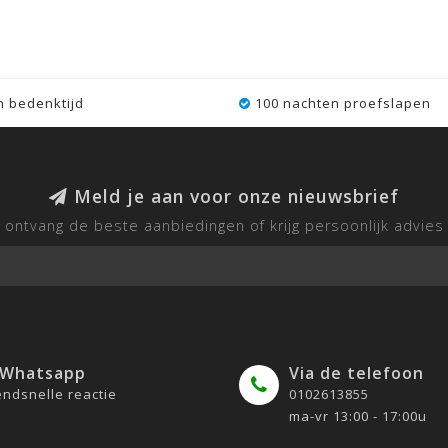
 bedenktijd
100 nachten proefslapen
Meld je aan voor onze nieuwsbrief
ontvang de beste aanbiedingen of krijg persoonlijk advies
 Whatsapp
Via de telefoon
ndsnelle reactie
0102613855
ma-vr 13:00 - 17:00u