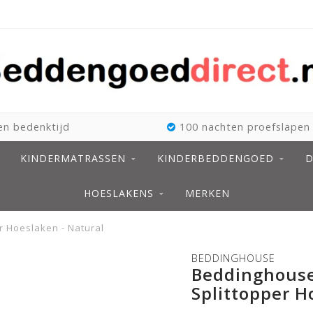
n bedenktijd
100 nachten proefslapen
KINDERMATRASSEN
KINDERBEDDENGOED
D
HOESLAKENS
MERKEN
r Hoeslaken - Natural
BEDDINGHOUSE
Beddinghouse
Splittopper H