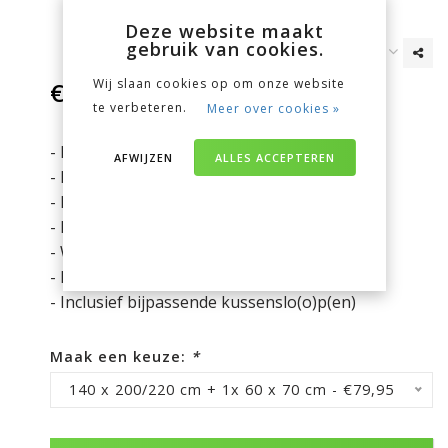
Deze website maakt
gebruik van cookies.
Wij slaan cookies op om onze website
€79,95
Incl. btw
te verbeteren.
Meer over cookies »
- Dessin: Verticale strepen
AFWIJZEN
ALLES ACCEPTEREN
- Kleur: Zwart
- Materiaal: 100% katoen satijn
- Instopstrook van 60 cm
- Wasbaar op 60°C, dus huisstofmijt dodend.
- Better Cotton Initiative (BCI)
- Inclusief bijpassende kussenslo(o)p(en)
Maak een keuze:
*
140 x 200/220 cm + 1x 60 x 70 cm - €79,95