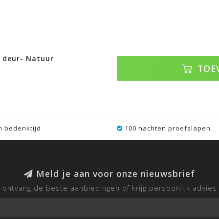
 deur- Natuur
TOE
 bedenktijd
100 nachten proefslapen
Meld je aan voor onze nieuwsbrief
ontvang de beste aanbiedingen of krijg persoonlijk advies