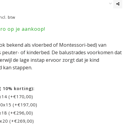
Incl. btw
uro op je aankoop!
k bekend als vloerbed of Montessori-bed) van
ls peuter- of kinderbed. De balustrades voorkomen dat
 terwijl de lage instap ervoor zorgt dat je kind
ed kan stappen.
( 10% korting):
0x14 (+€170,00)
00x15 (+€197,00)
x18 (+€296,00)
0x20 (+€269,00)