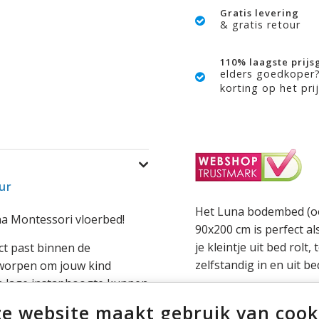
Gratis levering
& gratis retour
110% laagste prijs
elders goedkoper
korting op het prij
ur
Het Luna bodembed (oo
una Montessori vloerbed!
90x200 cm is perfect a
je kleintje uit bed rolt,
ect past binnen de
zelfstandig in en uit b
tworpen om jouw kind
een lage instaphoogte kunnen
nder hulp van volwassenen.
e website maakt gebruik van cook