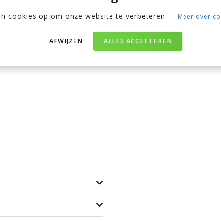
an cookies op om onze website te verbeteren.
Meer over co
apomgeving, terwijl het
d is niet alleen praktisch,
AFWIJZEN
ALLES ACCEPTEREN
Combineer het met een
usse slaapplek waar je kind