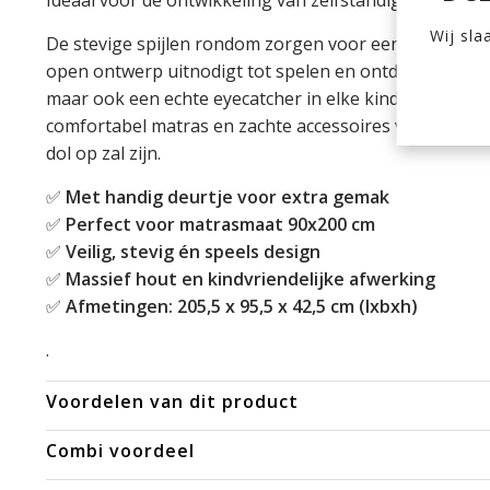
Ideaal voor de ontwikkeling van zelfstandigheid!
Wij sla
De stevige spijlen rondom zorgen voor een veilige sla
open ontwerp uitnodigt tot spelen en ontdekken. Dit be
maar ook een echte eyecatcher in elke kinderkamer. 
comfortabel matras en zachte accessoires voor een kn
dol op zal zijn.
✅
Met handig deurtje voor extra gemak
✅
Perfect voor matrasmaat 90x200 cm
✅
Veilig, stevig én speels design
✅
Massief hout en kindvriendelijke afwerking
✅
Afmetingen: 205,5 x 95,5 x 42,5 cm (lxbxh)
.
Voordelen van dit product
Combi voordeel