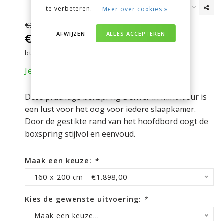
te verbeteren.
Meer over cookies »
€2.199,00
AFWIJZEN
ALLES ACCEPTEREN
€1.898,00
Incl.
btw
Je bespaart nu 301 euro op je aankoop!
Deze prachtige boxspring Denver in mint kleur is
een lust voor het oog voor iedere slaapkamer.
Door de gestikte rand van het hoofdbord oogt de
boxspring stijlvol en eenvoud.
Maak een keuze:
*
160 x 200 cm - €1.898,00
Kies de gewenste uitvoering:
*
Maak een keuze...