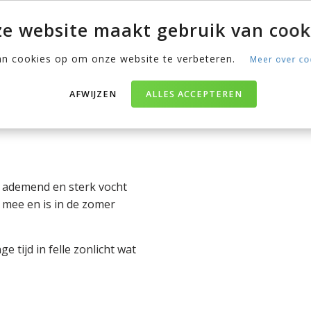
ek kiezen.
e website maakt gebruik van cook
an cookies op om onze website te verbeteren.
Meer over co
erialen
len gemaakt. Ben je nog
AFWIJZEN
ALLES ACCEPTEREN
st? Wij hebben een overzicht
d ademend en sterk vocht
g mee en is in de zomer
 tijd in felle zonlicht wat