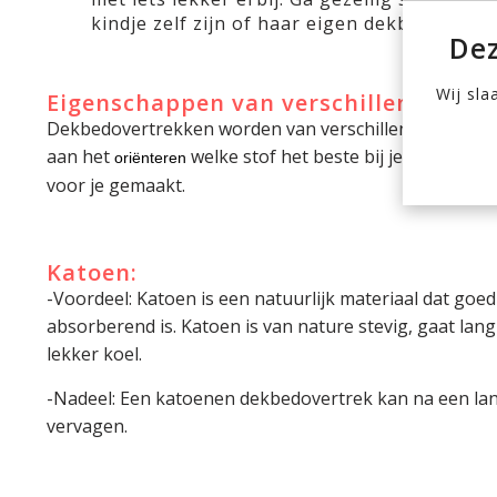
kindje zelf zijn of haar eigen dekbedovertr
Dez
Wij sla
Eigenschappen van verschillende mat
Dekbedovertrekken worden van verschillende materia
aan het
welke stof het beste bij je kindje pa
oriënteren
voor je gemaakt.
Katoen:
-Voordeel: Katoen is een natuurlijk materiaal dat goe
absorberend is. Katoen is van nature stevig, gaat lan
lekker koel.
-Nadeel: Een katoenen dekbedovertrek kan na een lange
vervagen.