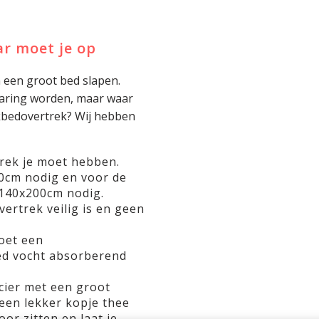
r moet je op
n een groot bed slapen.
rvaring worden, maar waar
ekbedovertrek? Wij hebben
rek je moet hebben.
0cm nodig en voor de
140x200cm nodig.
ertrek veilig is en geen
oet een
d vocht absorberend
ncier met een groot
een lekker kopje thee
oor zitten en laat je