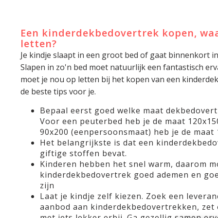
Een kinderdekbedovertrek kopen, waa
letten?
Je kindje slaapt in een groot bed of gaat binnenkort i
Slapen in zo'n bed moet natuurlijk een fantastisch e
moet je nou op letten bij het kopen van een kinderd
de beste tips voor je.
Bepaal eerst goed welke maat dekbedovert
Voor een peuterbed heb je de maat 120x15
90x200 (eenpersoonsmaat) heb je de maat 
Het belangrijkste is dat een kinderdekbedov
giftige stoffen bevat.
Kinderen hebben het snel warm, daarom m
kinderdekbedovertrek goed ademen en goe
zijn
Laat je kindje zelf kiezen. Zoek een levera
aanbod aan kinderdekbedovertrekken, zet 
met iets lekker erbij. Ga gezellig samen erv