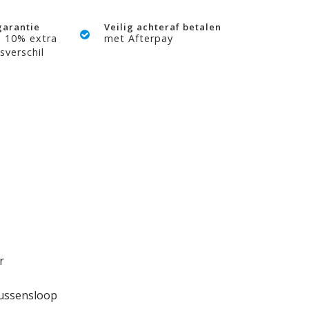
garantie
Veilig achteraf betalen
? 10% extra
met Afterpay
sverschil
r
kussensloop