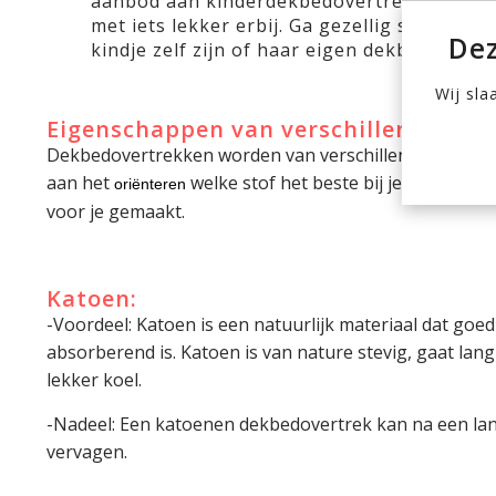
aanbod aan kinderdekbedovertrekken, zet 
met iets lekker erbij. Ga gezellig samen erv
Dez
kindje zelf zijn of haar eigen dekbedovertr
Wij sla
Eigenschappen van verschillende mat
Dekbedovertrekken worden van verschillende materia
aan het
welke stof het beste bij je kindje pa
oriënteren
voor je gemaakt.
Katoen:
-Voordeel: Katoen is een natuurlijk materiaal dat goe
absorberend is. Katoen is van nature stevig, gaat lan
lekker koel.
-Nadeel: Een katoenen dekbedovertrek kan na een lange
vervagen.