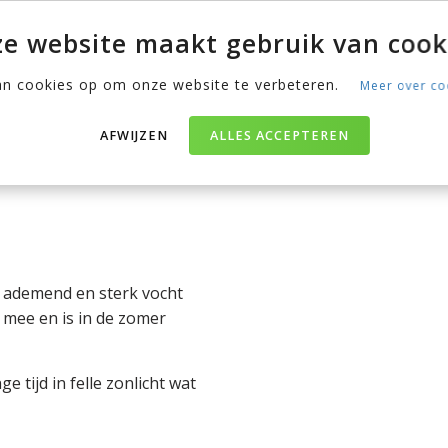
een lekker kopje thee
oor zitten en laat je
e website maakt gebruik van cook
ek kiezen.
an cookies op om onze website te verbeteren.
Meer over co
erialen
AFWIJZEN
ALLES ACCEPTEREN
len gemaakt. Ben je nog
st? Wij hebben een overzicht
d ademend en sterk vocht
g mee en is in de zomer
 tijd in felle zonlicht wat