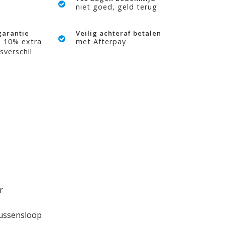
niet goed, geld terug
garantie
Veilig achteraf betalen
? 10% extra
met Afterpay
sverschil
r
kussensloop