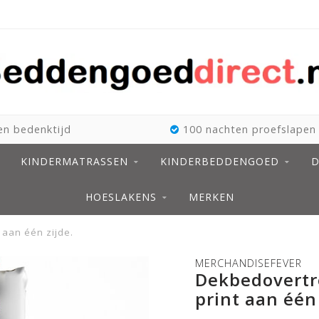
n bedenktijd
100 nachten proefslapen
KINDERMATRASSEN
KINDERBEDDENGOED
D
HOESLAKENS
MERKEN
 aan één zijde.
MERCHANDISEFEVER
Dekbedovertr
print aan één 