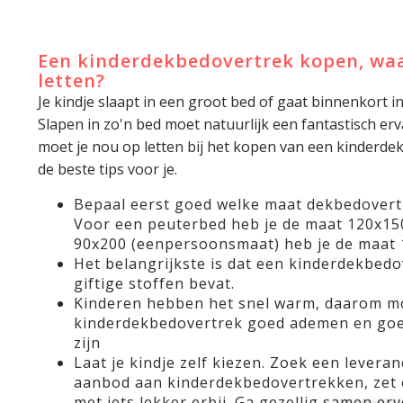
Een kinderdekbedovertrek kopen, waa
letten?
Je kindje slaapt in een groot bed of gaat binnenkort i
Slapen in zo'n bed moet natuurlijk een fantastisch e
moet je nou op letten bij het kopen van een kinderd
de beste tips voor je.
Bepaal eerst goed welke maat dekbedovert
Voor een peuterbed heb je de maat 120x15
90x200 (eenpersoonsmaat) heb je de maat 
Het belangrijkste is dat een kinderdekbedov
giftige stoffen bevat.
Kinderen hebben het snel warm, daarom m
kinderdekbedovertrek goed ademen en goe
zijn
Laat je kindje zelf kiezen. Zoek een levera
aanbod aan kinderdekbedovertrekken, zet 
met iets lekker erbij. Ga gezellig samen erv