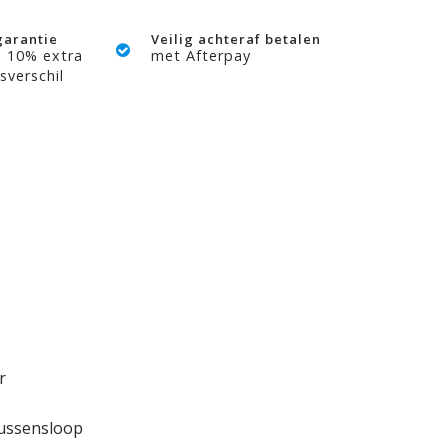
garantie
Veilig achteraf betalen
? 10% extra
met Afterpay
sverschil
r
kussensloop