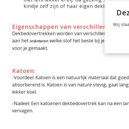
kindje zelf zijn of haar eigen dekbedovertr
Dez
Wij sla
Eigenschappen van verschillende mat
Dekbedovertrekken worden van verschillende materia
aan het
welke stof het beste bij je kindje pa
oriënteren
voor je gemaakt.
Katoen:
-Voordeel: Katoen is een natuurlijk materiaal dat goe
absorberend is. Katoen is van nature stevig, gaat lan
lekker koel.
-Nadeel: Een katoenen dekbedovertrek kan na een lange
vervagen.