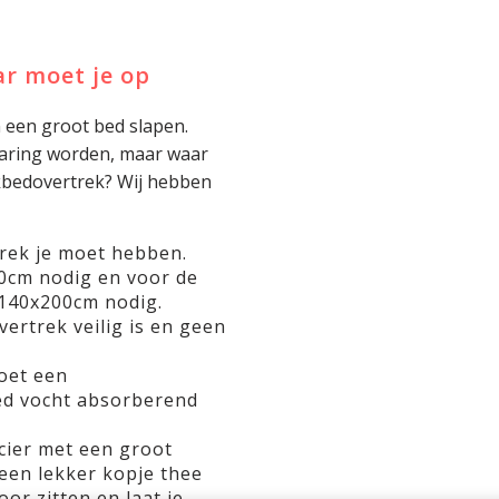
r moet je op
n een groot bed slapen.
rvaring worden, maar waar
ekbedovertrek? Wij hebben
rek je moet hebben.
0cm nodig en voor de
140x200cm nodig.
ertrek veilig is en geen
oet een
d vocht absorberend
ncier met een groot
een lekker kopje thee
oor zitten en laat je