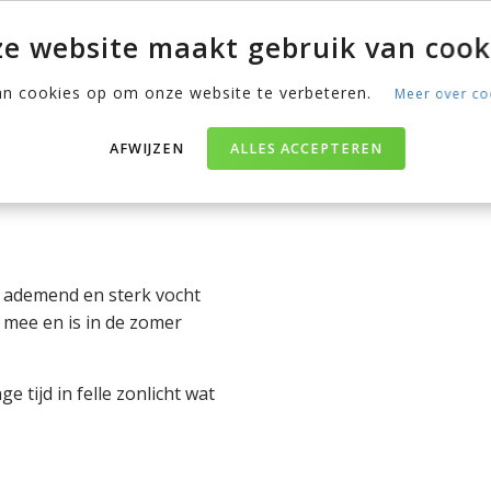
ek kiezen.
e website maakt gebruik van cook
an cookies op om onze website te verbeteren.
Meer over co
erialen
len gemaakt. Ben je nog
AFWIJZEN
ALLES ACCEPTEREN
st? Wij hebben een overzicht
d ademend en sterk vocht
g mee en is in de zomer
 tijd in felle zonlicht wat