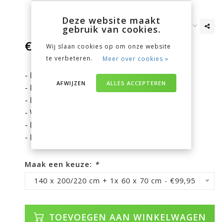
Deze website maakt
gebruik van cookies.
€99,95
Wij slaan cookies op om onze website
Incl. btw
te verbeteren.
Meer over cookies »
- Dessin: Bloemendessin
AFWIJZEN
ALLES ACCEPTEREN
- Materiaal: 100% katoensatijn
- Instopstrook van 60 cm
- Wasbaar op 60°C, dus huisstofmijt dodend.
- Better Cotton Initiative (BCI)
- Inclusief bijpassende kussenslo(o)p(en)
Maak een keuze:
*
140 x 200/220 cm + 1x 60 x 70 cm - €99,95
TOEVOEGEN AAN WINKELWAGEN