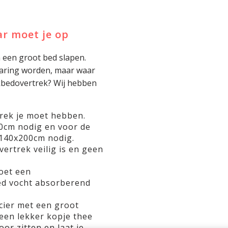
r moet je op
n een groot bed slapen.
rvaring worden, maar waar
ekbedovertrek? Wij hebben
rek je moet hebben.
0cm nodig en voor de
140x200cm nodig.
ertrek veilig is en geen
oet een
d vocht absorberend
ncier met een groot
een lekker kopje thee
oor zitten en laat je