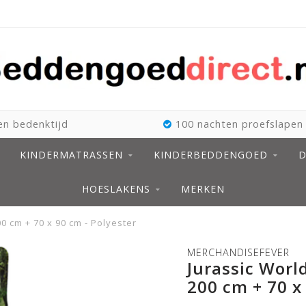
n bedenktijd
100 nachten proefslapen
KINDERMATRASSEN
KINDERBEDDENGOED
D
HOESLAKENS
MERKEN
0 cm + 70 x 90 cm - Polyester
MERCHANDISEFEVER
Jurassic Worl
200 cm + 70 x