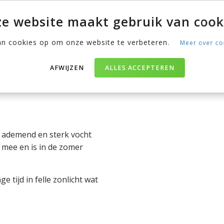
ek kiezen.
e website maakt gebruik van cook
an cookies op om onze website te verbeteren.
Meer over co
erialen
len gemaakt. Ben je nog
AFWIJZEN
ALLES ACCEPTEREN
st? Wij hebben een overzicht
d ademend en sterk vocht
g mee en is in de zomer
 tijd in felle zonlicht wat