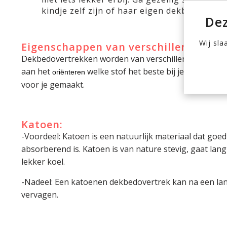
kindje zelf zijn of haar eigen dekbedovertr
Dez
Wij sla
Eigenschappen van verschillende mat
Dekbedovertrekken worden van verschillende materia
aan het
welke stof het beste bij je kindje pa
oriënteren
voor je gemaakt.
Katoen:
-Voordeel: Katoen is een natuurlijk materiaal dat goe
absorberend is. Katoen is van nature stevig, gaat lan
lekker koel.
-Nadeel: Een katoenen dekbedovertrek kan na een lange
vervagen.