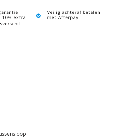
garantie
Veilig achteraf betalen
? 10% extra
met Afterpay
sverschil
kussensloop