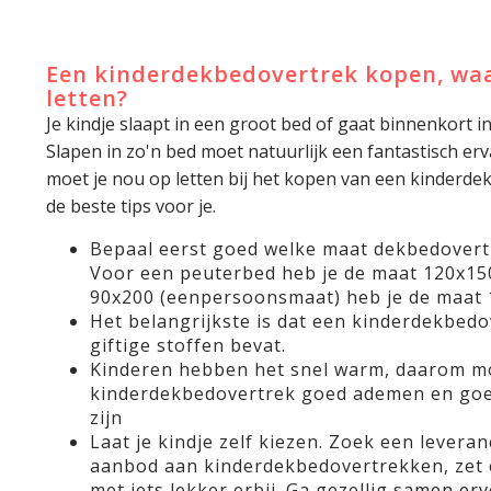
Een kinderdekbedovertrek kopen, waa
letten?
Je kindje slaapt in een groot bed of gaat binnenkort i
Slapen in zo'n bed moet natuurlijk een fantastisch e
moet je nou op letten bij het kopen van een kinderd
de beste tips voor je.
Bepaal eerst goed welke maat dekbedovert
Voor een peuterbed heb je de maat 120x15
90x200 (eenpersoonsmaat) heb je de maat 
Het belangrijkste is dat een kinderdekbedov
giftige stoffen bevat.
Kinderen hebben het snel warm, daarom m
kinderdekbedovertrek goed ademen en goe
zijn
Laat je kindje zelf kiezen. Zoek een levera
aanbod aan kinderdekbedovertrekken, zet 
met iets lekker erbij. Ga gezellig samen erv