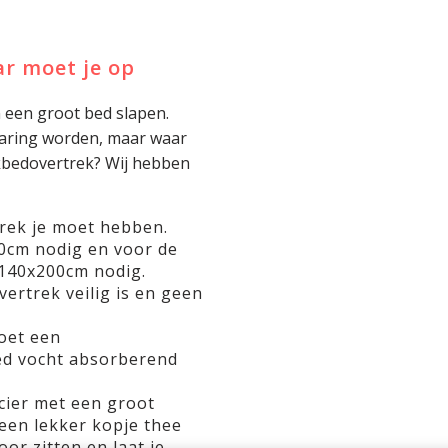
r moet je op
n een groot bed slapen.
rvaring worden, maar waar
ekbedovertrek? Wij hebben
rek je moet hebben.
0cm nodig en voor de
140x200cm nodig.
ertrek veilig is en geen
oet een
d vocht absorberend
ncier met een groot
een lekker kopje thee
oor zitten en laat je