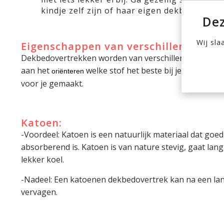
kindje zelf zijn of haar eigen dekbedovertr
Dez
Wij sla
Eigenschappen van verschillende mat
Dekbedovertrekken worden van verschillende materia
aan het
welke stof het beste bij je kindje pa
oriënteren
voor je gemaakt.
Katoen:
-Voordeel: Katoen is een natuurlijk materiaal dat goe
absorberend is. Katoen is van nature stevig, gaat lan
lekker koel.
-Nadeel: Een katoenen dekbedovertrek kan na een lange
vervagen.