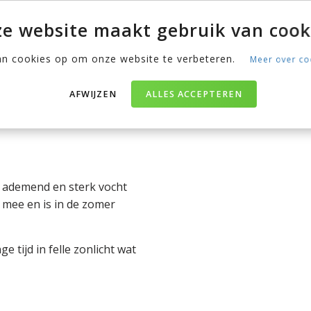
ek kiezen.
e website maakt gebruik van cook
an cookies op om onze website te verbeteren.
Meer over co
erialen
len gemaakt. Ben je nog
AFWIJZEN
ALLES ACCEPTEREN
st? Wij hebben een overzicht
d ademend en sterk vocht
g mee en is in de zomer
 tijd in felle zonlicht wat