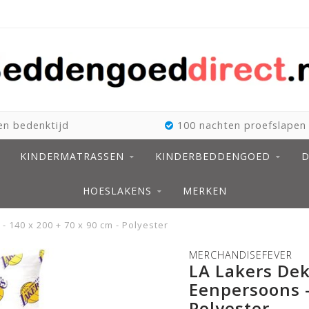
n bedenktijd
100 nachten proefslapen
KINDERMATRASSEN
KINDERBEDDENGOED
D
HOESLAKENS
MERKEN
 140 x 200 + 70 x 90 cm - Polyester
MERCHANDISEFEVER
LA Lakers Dek
Eenpersoons -
Polyester