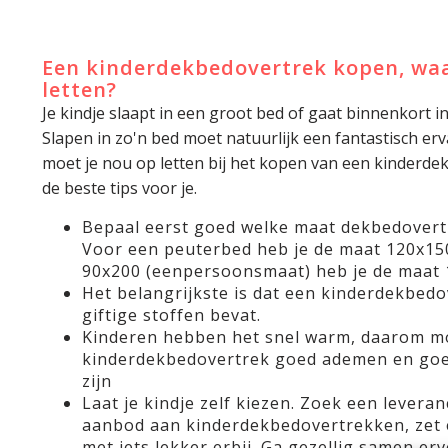
Een kinderdekbedovertrek kopen, waa
letten?
Je kindje slaapt in een groot bed of gaat binnenkort i
Slapen in zo'n bed moet natuurlijk een fantastisch e
moet je nou op letten bij het kopen van een kinderd
de beste tips voor je.
Bepaal eerst goed welke maat dekbedovert
Voor een peuterbed heb je de maat 120x15
90x200 (eenpersoonsmaat) heb je de maat 
Het belangrijkste is dat een kinderdekbedov
giftige stoffen bevat.
Kinderen hebben het snel warm, daarom m
kinderdekbedovertrek goed ademen en goe
zijn
Laat je kindje zelf kiezen. Zoek een levera
aanbod aan kinderdekbedovertrekken, zet 
met iets lekker erbij. Ga gezellig samen erv