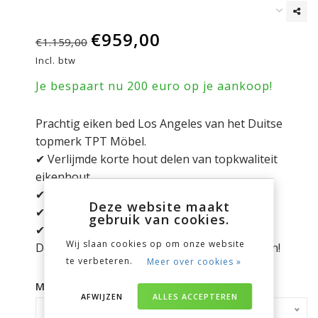
€959,00
€1.159,00
Incl. btw
Je bespaart nu 200 euro op je aankoop!
Prachtig eiken bed Los Angeles van het Duitse
topmerk TPT Möbel.
✔ Verlijmde korte hout delen van topkwaliteit
eikenhout
✔ Dikte bedzijde 2,5 cm
Deze website maakt
✔ Inclusief 1 set bedlades
gebruik van cookies.
✔ inlegdiepte matras 15,5 cm
Wij slaan cookies op om onze website
De prijs is exclusief bedbodems en matrassen!
te verbeteren.
Meer over cookies »
Maak een keuze:
*
AFWIJZEN
ALLES ACCEPTEREN
90 x 200 cm - €959,00