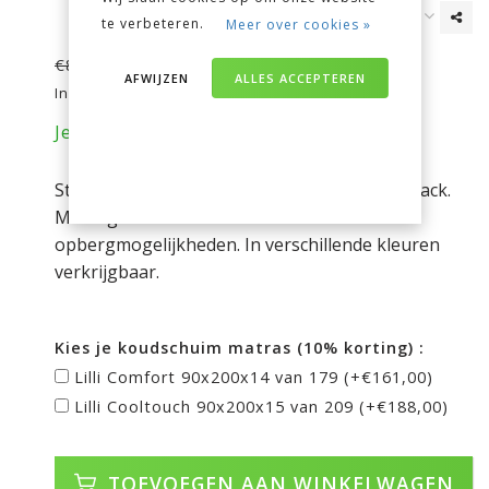
te verbeteren.
Meer over cookies »
€869,00
€892,00
AFWIJZEN
ALLES ACCEPTEREN
Incl. btw
Je bespaart nu 23 euro op je aankoop!
Stoere en praktische halfhoogslaper van Vipack.
Met ingebouwd bureau en veel
opbergmogelijkheden. In verschillende kleuren
verkrijgbaar.
Kies je koudschuim matras (10% korting) :
Lilli Comfort 90x200x14 van 179 (+€161,00)
Lilli Cooltouch 90x200x15 van 209 (+€188,00)
TOEVOEGEN AAN WINKELWAGEN