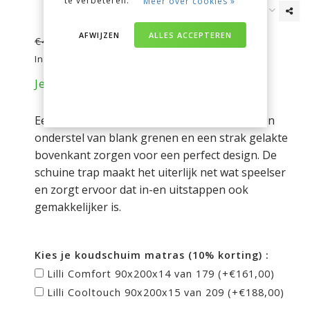
te verbeteren.
Meer over cookies »
€449,00
AFWIJZEN
ALLES ACCEPTEREN
€462,00
Incl. btw
Je bespaart nu 13 euro op je aankoop!
Een halfhoogslaper in scandinavische stijl. Een
onderstel van blank grenen en een strak gelakte
bovenkant zorgen voor een perfect design. De
schuine trap maakt het uiterlijk net wat speelser
en zorgt ervoor dat in-en uitstappen ook
gemakkelijker is.
Kies je koudschuim matras (10% korting) :
Lilli Comfort 90x200x14 van 179 (+€161,00)
Lilli Cooltouch 90x200x15 van 209 (+€188,00)