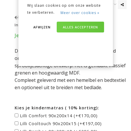
Wij slaan cookies op om onze website
te verbeteren.
Meer over cookies »
€498,00
€729,00
Incl. btw
AFWIJZEN
ALLES ACCEPTEREN
Je bespaart nu 231 euro op je aankoop!
Dit prachtige hemelbed met textiel zal uw kind
ongetwijfeld betoveren, dankzij zijn
sprookjesachtige ontwerp. Het is gemaakt massief
grenen en hoogwaardig MDF.
Compleet geleverd met een hemelbel en bedtextiel
en optioneel uit te breiden met bedlade.
Kies je kindermatras ( 10% korting):
Lilli Comfort 90x200x14 (+€170,00)
Lilli Cooltouch 90x200x15 (+€197,00)