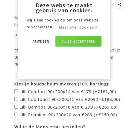
Deze website maakt
gebruik van cookies.
€468,00
€522,00
Wij slaan cookies op om onze website
Incl. btw
te verbeteren.
Meer over cookies »
Je bespaart nu 54 euro op je aankoop!
AFWIJZEN
ALLES ACCEPTEREN
Een sprookjesachtig bed om je een echt prinsesje
te voelen. Compleet geleverd met de schattige
hemel en lattenbodem.
Kies je koudschuim matras (10% korting):
Lilli Comfort 90x200x14 van €179 (+€161,00)
Lilli Cooltouch 90x200x15 van €209 (+€188,00)
Lilli Bamboe 90x200x18 van € 299 (+€269,00)
Lilli Premium 90x200x20 van €289 (+€260,00)
Wil je de lades erbij bestellen?: