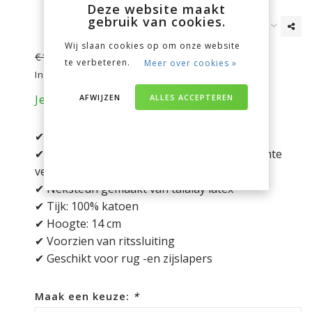
Deze website maakt
gebruik van cookies.
Wij slaan cookies op om onze website
€124,95
€129,95
te verbeteren.
Meer over cookies »
Incl. btw
AFWIJZEN
ALLES ACCEPTEREN
Je bespaart nu 5 euro op je aankoop!
✔ Extra stevig (6)
✔ Vulling: Bovenvakken gevuld met zeer zachte
vezelbolletjes
✔ Neksteun gemaakt van talalay latex
✔ Tijk: 100% katoen
✔ Hoogte: 14 cm
✔ Voorzien van ritssluiting
✔ Geschikt voor rug -en zijslapers
Maak een keuze:
*