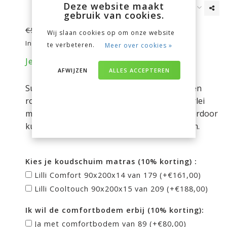
Deze website maakt
gebruik van cookies.
€449,00
€591,00
Wij slaan cookies op om onze website
Incl. btw
te verbeteren.
Meer over cookies »
Je bespaart nu 142 euro op je aankoop!
AFWIJZEN
ALLES ACCEPTEREN
Superleuk uitgevoerd huisbed. Door de spijlen
rondom en de extra "dakdragers" heb je allerlei
mogelijkheden om het bed aan te kleden. Hierdoor
kun je het helemaal jouw droomhuisje maken.
Kies je koudschuim matras (10% korting) :
Lilli Comfort 90x200x14 van 179 (+€161,00)
Lilli Cooltouch 90x200x15 van 209 (+€188,00)
Ik wil de comfortbodem erbij (10% korting):
Ja met comfortbodem van 89 (+€80,00)