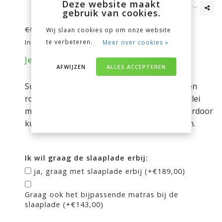
Deze website maakt
gebruik van cookies.
€449,00
€591,00
Wij slaan cookies op om onze website
te verbeteren.
Incl. btw
Meer over cookies »
Je bespaart nu 142 euro op je aankoop!
AFWIJZEN
ALLES ACCEPTEREN
Superleuk uitgevoerd huisbed. Door de spijlen
rondom en de extra "dakdragers" heb je allerlei
mogelijkheden om het bed aan te kleden. Hierdoor
kun je het helemaal jouw droomhuisje maken.
Ik wil graag de slaaplade erbij:
ja, graag met slaaplade erbij (+€189,00)
Graag ook het bijpassende matras bij de
slaaplade (+€143,00)