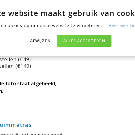
e website maakt gebruik van cook
-EN747-
an cookies op om onze website te verbeteren.
Meer over co
tuur van de plaat geeft
AFWIJZEN
ALLES ACCEPTEREN
stellen (€49)
tellen (€149)
de foto staat afgebeeld,
n.
huimmatras