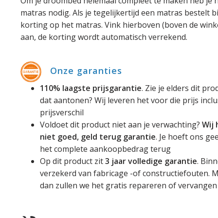
Om je droombed helemaal compleet te maken heb je n
matras nodig. Als je tegelijkertijd een matras bestelt bi
korting op het matras. Vink hierboven (boven de win
aan, de korting wordt automatisch verrekend.
Onze garanties
110% laagste prijsgarantie
. Zie je elders dit p
dat aantonen? Wij leveren het voor die prijs incl
prijsverschil
Voldoet dit product niet aan je verwachting?
Wij
niet goed, geld terug garantie
. Je hoeft ons ge
het complete aankoopbedrag terug
Op dit product zit
3 jaar volledige garantie
. Bin
verzekerd van fabricage -of constructiefouten. M
dan zullen we het gratis repareren of vervange