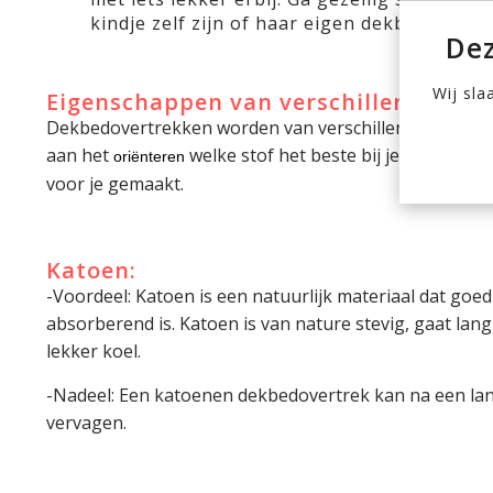
kindje zelf zijn of haar eigen dekbedovertr
Dez
Wij sla
Eigenschappen van verschillende mat
Dekbedovertrekken worden van verschillende materia
aan het
welke stof het beste bij je kindje pa
oriënteren
voor je gemaakt.
Katoen:
-Voordeel: Katoen is een natuurlijk materiaal dat goe
absorberend is. Katoen is van nature stevig, gaat lan
lekker koel.
-Nadeel: Een katoenen dekbedovertrek kan na een lange
vervagen.