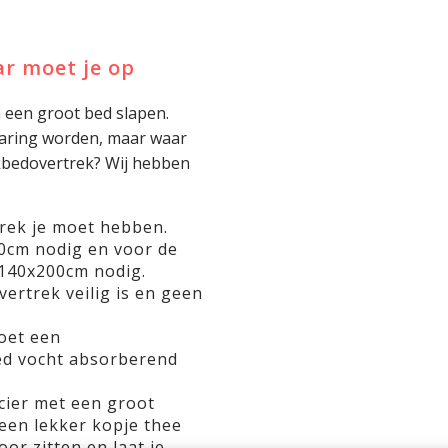
r moet je op
n een groot bed slapen.
rvaring worden, maar waar
ekbedovertrek? Wij hebben
rek je moet hebben.
0cm nodig en voor de
140x200cm nodig.
ertrek veilig is en geen
oet een
d vocht absorberend
ncier met een groot
een lekker kopje thee
oor zitten en laat je