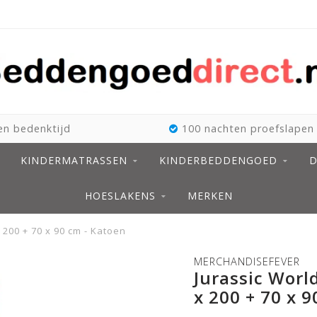
n bedenktijd
100 nachten proefslapen
KINDERMATRASSEN
KINDERBEDDENGOED
D
HOESLAKENS
MERKEN
 200 + 70 x 90 cm - Katoen
MERCHANDISEFEVER
Jurassic Worl
x 200 + 70 x 