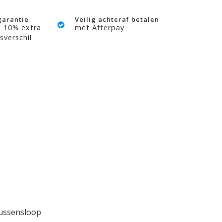
garantie
Veilig achteraf betalen
? 10% extra
met Afterpay
sverschil
kussensloop