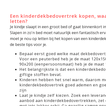
Een kinderdekbedovertrek kopen, waa
letten?
Je kindje slaapt in een groot bed of gaat binnenkort i
Slapen in zo'n bed moet natuurlijk een fantastisch e
moet je nou op letten bij het kopen van een kinderd
de beste tips voor je.
Bepaal eerst goed welke maat dekbedovert
Voor een peuterbed heb je de maat 120x15
90x200 (eenpersoonsmaat) heb je de maat 
Het belangrijkste is dat een kinderdekbedov
giftige stoffen bevat.
Kinderen hebben het snel warm, daarom m
kinderdekbedovertrek goed ademen en goe
zijn
Laat je kindje zelf kiezen. Zoek een levera
aanbod aan kinderdekbedovertrekken, zet 
met iets lekker erbij. Ga gezellig samen erv