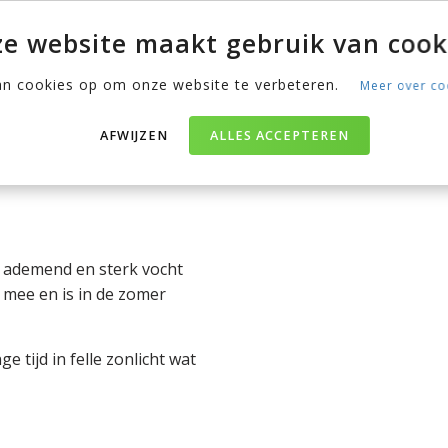
ek kiezen.
e website maakt gebruik van cook
an cookies op om onze website te verbeteren.
Meer over co
erialen
len gemaakt. Ben je nog
AFWIJZEN
ALLES ACCEPTEREN
st? Wij hebben een overzicht
d ademend en sterk vocht
g mee en is in de zomer
 tijd in felle zonlicht wat