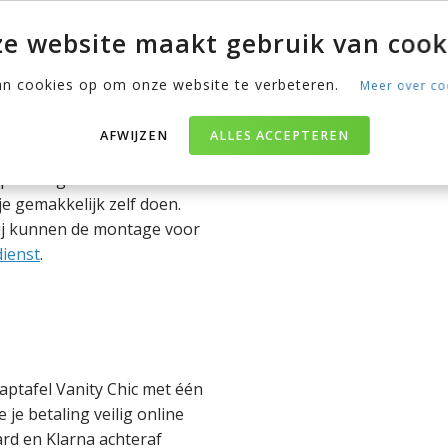
nen deze periode ben je
e website maakt gebruik van cook
ocht er een gebrek zijn,
n door een nieuw exemplaar
an cookies op om onze website te verbeteren.
Meer over co
AFWIJZEN
ALLES ACCEPTEREN
pakket geleverd met een
je gemakkelijk zelf doen.
Wij kunnen de montage voor
ienst
.
aptafel Vanity Chic met één
 je betaling veilig online
ard en Klarna achteraf