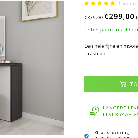
1 beoor
€299,00
€339,00
Je bespaart nu 40 e
Een hele fijne en mooi
Trasman.
TO
LANGERE LEV
LEVERBAAR V
Gratis levering
& gratis retour