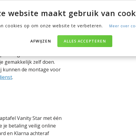
nen deze periode ben je
e website maakt gebruik van cook
ocht er een gebrek zijn,
n door een nieuw exemplaar
an cookies op om onze website te verbeteren.
Meer over co
AFWIJZEN
ALLES ACCEPTEREN
pakket geleverd met een
je gemakkelijk zelf doen.
Wij kunnen de montage voor
ienst
.
aptafel Vanity Star met één
 je betaling veilig online
ard en Klarna achteraf