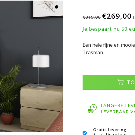
€269,00
€319,00
Je bespaart nu 50 e
Een hele fijne en mooi
Trasman.
TO
LANGERE LEV
LEVERBAAR V
Gratis levering
& gratis retour