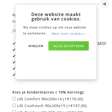
€259,00
Deze website maakt
€297,00
gebruik van cookies.
Incl. btw
Wij slaan cookies op om onze website
Je bespaart nu 38 euro op je aankoop!
te verbeteren.
Meer over cookies »
✔ Gemaakt van massief grenen en wit gelakt MDF
AFWIJZEN
ALLES ACCEPTEREN
✔ Matrasmaat 90x200 cm
✔ Tijdloos design
✔ Duurzaam en onderhoudsvriendelijk
✔ Uit te breiden met andere meubels
✔ Exclusief lattenbodem
Kies je kindermatras ( 10% korting):
Lilli Comfort 90x200x14 (+€170,00)
Lilli Cooltouch 90x200x15 (+€197,00)