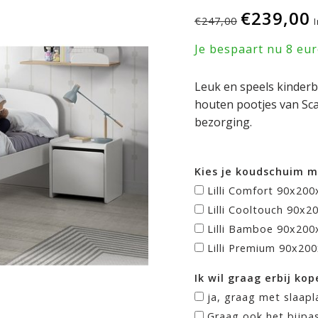
€239,00
€247,00
Je bespaart nu 8 eu
Leuk en speels kinder
houten pootjes van Sca
bezorging.
Kies je koudschuim m
Lilli Comfort 90x20
Lilli Cooltouch 90x
Lilli Bamboe 90x200
Lilli Premium 90x20
Ik wil graag erbij kop
ja, graag met slaapl
Graag ook het bijpa