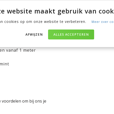
e website maakt gebruik van cook
 lak
an cookies op om onze website te verbeteren.
Meer over co
oegestaan en volwassenen
AFWIJZEN
ALLES ACCEPTEREN
? Er is een bijpassende
ren vanaf 1 meter
 mint
e voordelen om bij ons je