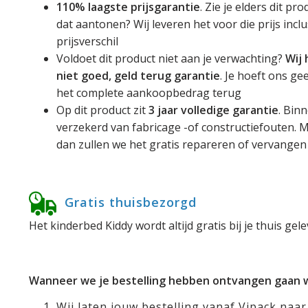
110% laagste prijsgarantie
. Zie je elders dit p
dat aantonen? Wij leveren het voor die prijs incl
prijsverschil
Voldoet dit product niet aan je verwachting?
Wij
niet goed, geld terug garantie
. Je hoeft ons ge
het complete aankoopbedrag terug
Op dit product zit
3 jaar volledige garantie
. Bin
verzekerd van fabricage -of constructiefouten. M
dan zullen we het gratis repareren of vervange
Gratis thuisbezorgd
Het kinderbed Kiddy wordt altijd gratis bij je thuis gel
Wanneer we je bestelling hebben ontvangen gaan we
Wij laten jouw bestelling vanaf Vipack na