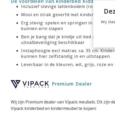
De voordelen van kinderbed Kiddy
Inclusief stevige lattenbodem (rolbodem)
Dez
Mooi en strak geverfd met kindvriendelijke
Wij sla
Erg stevig: spelen en springen in bed is t
kunnen erin slapen
Ben je bang dat je kindje uit bed zal vallen
uitvalbeveiliging beschikbaar
Instaphoogte excl matras: ca. 35 cm. Kinde
kunnen hier zelfstandig in en uitstappen.
Leverbaar in de kleuren, wit, grijs, roze en
Premium Dealer
Wij zijn Premium dealer van Vipack meubels. Dit zijn d
Vipack kinderbed en kindermeubel te kopen: