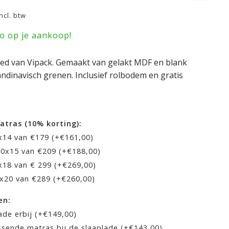
Incl. btw
ro op je aankoop!
bed van Vipack. Gemaakt van gelakt MDF en blank
ndinavisch grenen. Inclusief rolbodem en gratis
atras (10% korting):
0x14 van €179 (+€161,00)
200x15 van €209 (+€188,00)
x18 van € 299 (+€269,00)
0x20 van €289 (+€260,00)
en:
ade erbij (+€149,00)
ssende matras bij de slaaplade (+€143,00)