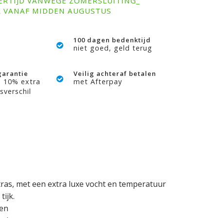
ERTIJD VANWEGE ZOMERSLUITING_
R VANAF MIDDEN AUGUSTUS
100 dagen bedenktijd
niet goed, geld terug
garantie
Veilig achteraf betalen
? 10% extra
met Afterpay
sverschil
ras, met een extra luxe vocht en temperatuur
ijk.
pen