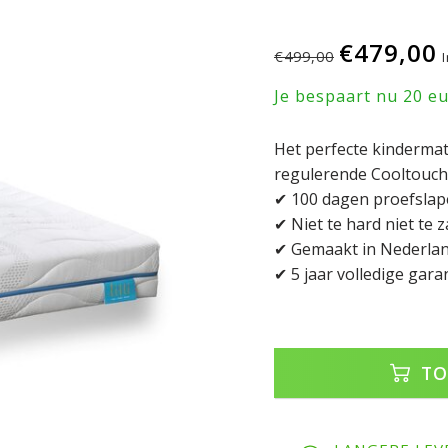
€479,00
€499,00
Je bespaart nu 20 e
Het perfecte kindermat
regulerende Cooltouch t
✔ 100 dagen proefsla
✔ Niet te hard niet te z
✔ Gemaakt in Nederland
✔ 5 jaar volledige gara
TO