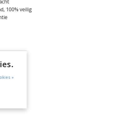
acht
, 100% veilig
ntie
ies.
okies »