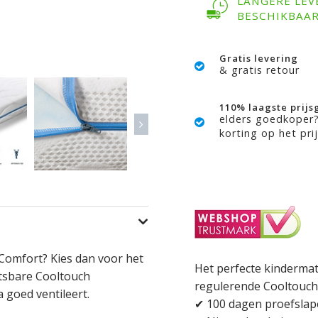
LANGERE LEV
BESCHIKBAA
Gratis levering
& gratis retour
110% laagste prijs
elders goedkoper
korting op het prij
i Comfort? Kies dan voor het
Het perfecte kindermat
itsbare Cooltouch
regulerende Cooltouch t
 goed ventileert.
✔ 100 dagen proefsla