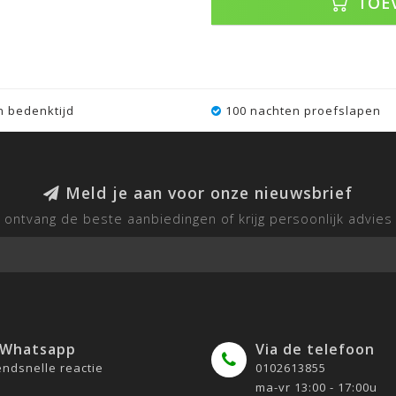
TOE
 bedenktijd
100 nachten proefslapen
Meld je aan voor onze nieuwsbrief
ontvang de beste aanbiedingen of krijg persoonlijk advies
 Whatsapp
Via de telefoon
ndsnelle reactie
0102613855
ma-vr 13:00 - 17:00u