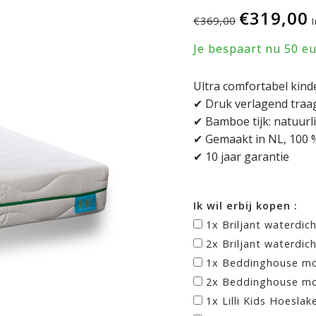
€319,00
€369,00
Je bespaart nu 50 e
Ultra comfortabel kind
✔ Druk verlagend traa
✔ Bamboe tijk: natuurlij
✔ Gemaakt in NL, 100 %
✔ 10 jaar garantie
Ik wil erbij kopen :
1x Briljant waterdic
2x Briljant waterdic
1x Beddinghouse mo
2x Beddinghouse mo
1x Lilli Kids Hoeslak