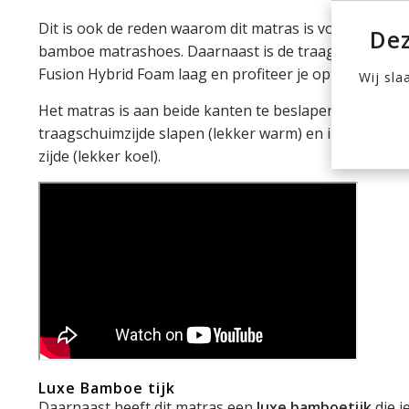
Dit is ook de reden waarom dit matras is voorzien van
Dez
bamboe matrashoes. Daarnaast is de traagschuim laa
Fusion Hybrid Foam laag en profiteer je optimaal van 
Wij sla
Het matras is aan beide kanten te beslapen. In de wint
traagschuimzijde slapen (lekker warm) en in de zome
zijde (lekker koel).
Luxe Bamboe tijk
Daarnaast heeft dit matras een
luxe bamboetijk
die j