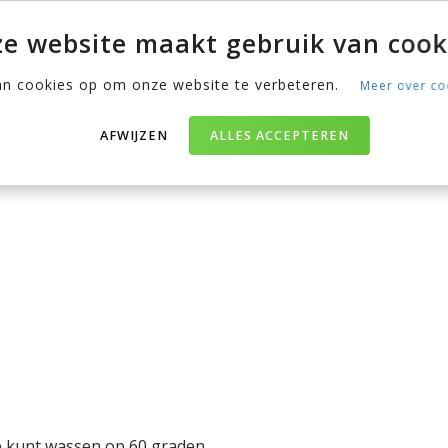
 de uitermate ventilerende
e website maakt gebruik van cook
g een stuk dunner dan de
de beide type schuimen.
an cookies op om onze website te verbeteren.
Meer over co
er kan je bijvoorbeeld op de
AFWIJZEN
ALLES ACCEPTEREN
r op de Fusion Hybrid Foam
e kunt wassen op 60 graden.