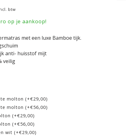
Incl. btw
uro op je aankoop!
ermatras met een luxe Bamboe tijk.
gschuim
k anti- huisstof mijt
 veilig
hte molton (+€29,00)
hte molton (+€56,00)
lton (+€29,00)
lton (+€56,00)
en wit (+€29,00)