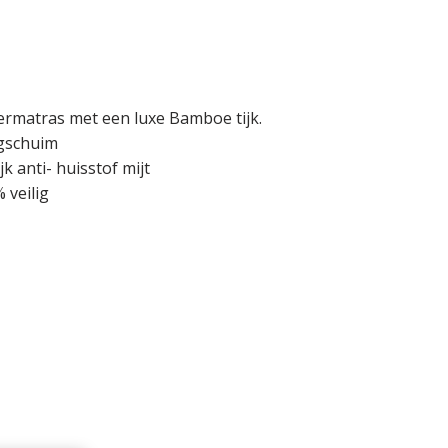
ermatras met een luxe Bamboe tijk.
gschuim
k anti- huisstof mijt
 veilig