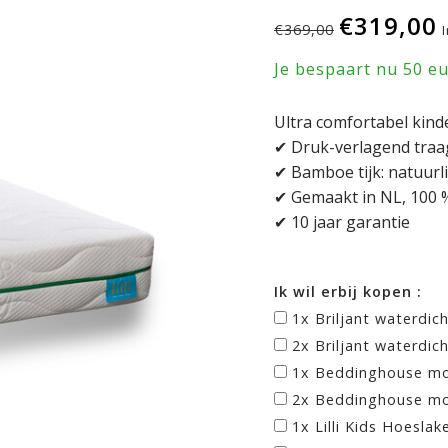
€319,00
€369,00
Je bespaart nu 50 e
Ultra comfortabel kind
✔ Druk-verlagend tra
✔ Bamboe tijk: natuurlij
✔ Gemaakt in NL, 100 %
✔ 10 jaar garantie
Ik wil erbij kopen :
1x Briljant waterdic
2x Briljant waterdic
1x Beddinghouse mo
2x Beddinghouse mo
1x Lilli Kids Hoeslak