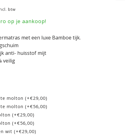
Incl. btw
uro op je aankoop!
ermatras met een luxe Bamboe tijk.
agschuim
k anti- huisstof mijt
 veilig
hte molton (+€29,00)
hte molton (+€56,00)
lton (+€29,00)
lton (+€56,00)
en wit (+€29,00)