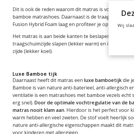
Dit is ook de reden waarom dit matras is voorzien van
Dez
bamboe matrashoes. Daarnaast is de traagschuim laa
Fusion Hybrid Foam laag en profiteer je optimaal van 
Wij sla
Het matras is aan beide kanten te beslapen. In de wint
traagschuimzijde slapen (lekker warm) en in de zome
zijde (lekker koel).
Luxe Bamboe tijk
Daarnaast heeft dit matras een
luxe bamboetijk
die j
Bamboe is van nature anti-baterieel, anti-allergisch
ventilatie is een matrashoes met bamboe vezels echt 
erg snel).
Door de optimale vochtregulatie van de ba
matras nooit klam aan
. Hierdoor is het perfect voor k
warm hebben en veel zweten. De stof voelt heerlijk so
nature anti-allergische eigenschappen maakt dit matr
voor kinderen met allergieën.