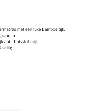
ermatras met een luxe Bamboe tijk.
agschuim
k anti- huisstof mijt
 veilig