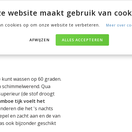
 de uitermate ventilerende
e website maakt gebruik van cook
g een stuk dunner dan de
de beide type schuimen.
an cookies op om onze website te verbeteren.
Meer over co
er kan je bijvoorbeeld op de
AFWIJZEN
ALLES ACCEPTEREN
r op de Fusion Hybrid Foam
e kunt wassen op 60 graden.
 en schimmelwerend. Qua
superieur (de stof droogt
mboe tijk voelt het
inderen die het 's nachts
epel en zacht aan en de van
as ook bijzonder geschikt