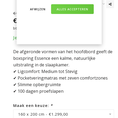
AFWIJZEN
ALLES ACCEPTEREN
€1.495,00
€1.299,00
Incl.
btw
Je bespaart nu 196 euro op je aankoop!
De afgeronde vormen van het hoofdbord geeft de
boxspring Essence een kalme, natuurlijke
uitstraling in de slaapkamer.
✔ Ligcomfort: Medium tot Stevig
✔ Pocketveringmatras met zeven comfortzones
✔ Slimme opbergruimte
✔ 100 dagen proefslapen
Maak een keuze:
*
160 x 200 cm - €1.299,00