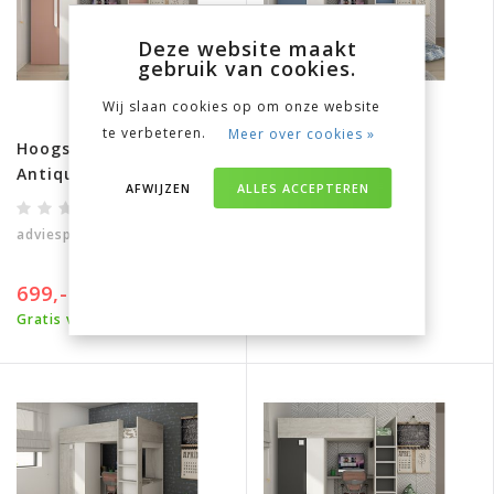
Deze website maakt
gebruik van cookies.
Wij slaan cookies op om onze website
te verbeteren.
Meer over cookies »
Hoogslaper Studio
Hoogslaper Studio
Antique pink
Smokey blue
AFWIJZEN
ALLES ACCEPTEREN
adviesprijs
829,-
adviesprijs
829,-
699,-
699,-
Gratis verzending
Gratis verzending