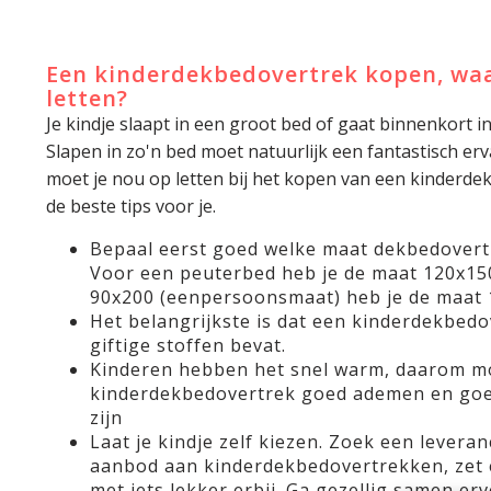
Een kinderdekbedovertrek kopen, waa
letten?
Je kindje slaapt in een groot bed of gaat binnenkort i
Slapen in zo'n bed moet natuurlijk een fantastisch e
moet je nou op letten bij het kopen van een kinderd
de beste tips voor je.
Bepaal eerst goed welke maat dekbedovert
Voor een peuterbed heb je de maat 120x15
90x200 (eenpersoonsmaat) heb je de maat 
Het belangrijkste is dat een kinderdekbedov
giftige stoffen bevat.
Kinderen hebben het snel warm, daarom m
kinderdekbedovertrek goed ademen en goe
zijn
Laat je kindje zelf kiezen. Zoek een levera
aanbod aan kinderdekbedovertrekken, zet 
met iets lekker erbij. Ga gezellig samen erv