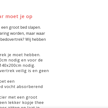
r moet je op
n een groot bed slapen.
rvaring worden, maar waar
ekbedovertrek? Wij hebben
rek je moet hebben.
0cm nodig en voor de
140x200cm nodig.
ertrek veilig is en geen
oet een
d vocht absorberend
ncier met een groot
een lekker kopje thee
oor zitten en laat je