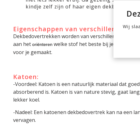
kindje zelf zijn of haar eigen dekbedovertr
Dez
Wij sla
Eigenschappen van verschillende mat
Dekbedovertrekken worden van verschillende materia
aan het
welke stof het beste bij je kindje pa
oriënteren
voor je gemaakt.
Katoen:
-Voordeel: Katoen is een natuurlijk materiaal dat goe
absorberend is. Katoen is van nature stevig, gaat lan
lekker koel.
-Nadeel: Een katoenen dekbedovertrek kan na een lange
vervagen.