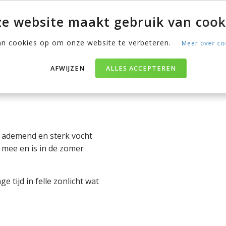
ek kiezen.
e website maakt gebruik van cook
an cookies op om onze website te verbeteren.
Meer over co
erialen
len gemaakt. Ben je nog
AFWIJZEN
ALLES ACCEPTEREN
st? Wij hebben een overzicht
d ademend en sterk vocht
g mee en is in de zomer
 tijd in felle zonlicht wat