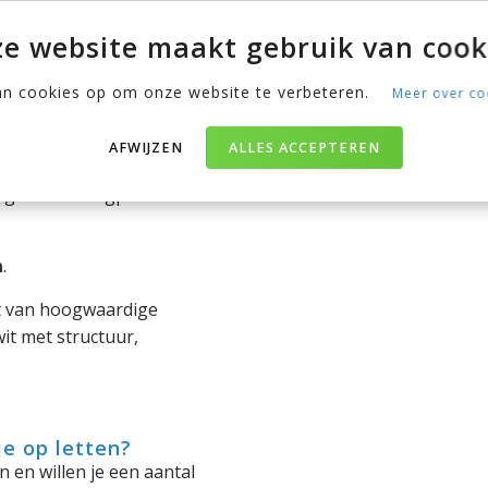
✔ 2 grote opberglades
e website maakt gebruik van cook
✔ inclusief matrasdrag
an cookies op om onze website te verbeteren.
Meer over co
ast een slaapplek voor 2
AFWIJZEN
ALLES ACCEPTEREN
ingkast met legplanken en
n
.
t van hoogwaardige
t met structuur,
e op letten?
 en willen je een aantal