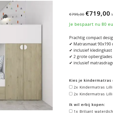
€719,00
€799,00
Je bespaart nu 80 e
Prachtig compact desig
✔ Matrasmaat 90x190 
✔ inclusief kledingkast
✔ 2 grote opberglades
✔ inclusief matrasdrag
Kies je kindermatras 
2x Kindermatras Lil
2x Kindermatras Lil
Ik wil erbij kopen:
1x Briljant waterdic