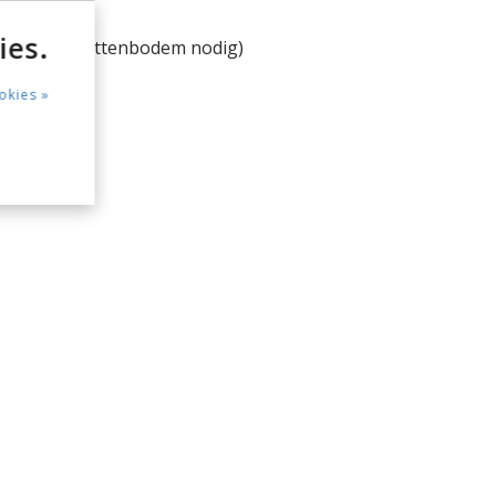
 op wielen
ies.
ers (geen lattenbodem nodig)
okies »