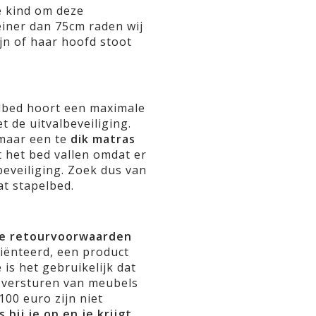
je kind om deze
iner dan 75cm raden wij
ijn of haar hoofd stoot
elbed hoort een maximale
t de uitvalbeveiliging.
 maar een te
dik matras
it het bed vallen omdat er
beveiliging. Zoek dus van
at stapelbed.
de retourvoorwaarden
iënteerd, een product
 is het gebruikelijk dat
 versturen van meubels
100 euro zijn niet
 bij je op en je krijgt