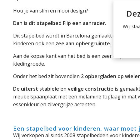
Hou je van slim en mooi design?
Dez
Dan is dit stapelbed Flip een aanrader.
Wij sla
Dit stapelbed wordt in Barcelona gemaakt en biedt na
kinderen ook een
zee aan opbergruimte
.
Aan de kopse kant van het bed is een zeer diepe kled
kledingroede.
Onder het bed zit bovendien
2 opbergladen op wiele
De uiterst stabiele en veilige constructie
is gemaak
meubelspaanplaat met een melamine toplaag in mat wi
essenkleur en zilvergrijze accenten.
Een stapelbed voor kinderen, waar moet j
Wij verkopen al sinds 2008 stapelbedden voor kinderen