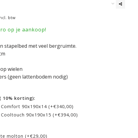
Incl. btw
uro op je aankoop!
n stapelbed met veel bergruimte.
cm
 op wielen
ers (geen lattenbodem nodig)
( 10% korting):
li Comfort 90x190x14 (+€340,00)
li Cooltouch 90x190x15 (+€394,00)
hte molton (+€29,00)