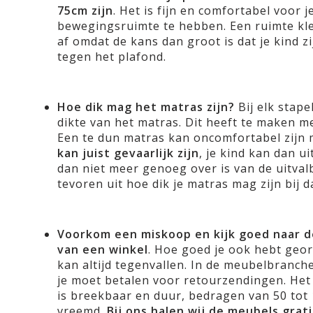
75cm zijn
. Het is fijn en comfortabel voor 
bewegingsruimte te hebben. Een ruimte kle
af omdat de kans dan groot is dat je kind z
tegen het plafond.
Hoe dik mag het matras zijn?
Bij elk stap
dikte van het matras. Dit heeft te maken me
Een te dun matras kan oncomfortabel zijn
kan juist gevaarlijk zijn
, je kind kan dan u
dan niet meer genoeg over is van de uitval
tevoren uit hoe dik je matras mag zijn bij d
Voorkom een miskoop en kijk goed naar 
van een winkel
. Hoe goed je ook hebt geor
kan altijd tegenvallen. In de meubelbranche
je moet betalen voor retourzendingen. Het
is breekbaar en duur, bedragen van 50 tot 
vreemd.
Bij ons halen wij de meubels gratis