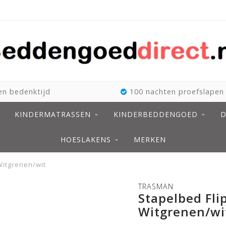
n bedenktijd
100 nachten proefslapen
KINDERMATRASSEN
KINDERBEDDENGOED
D
HOESLAKENS
MERKEN
Witgrenen/wit
TRASMAN
Stapelbed Fli
Witgrenen/wi