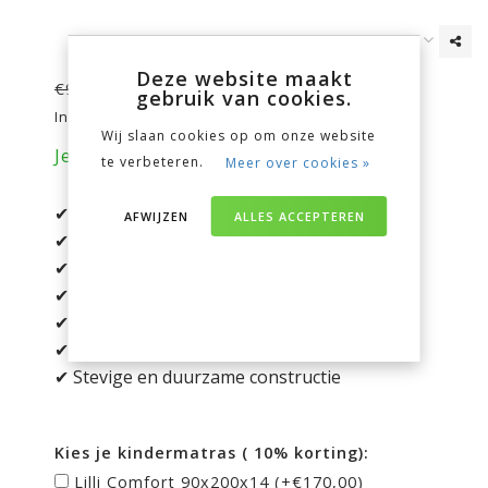
Deze website maakt
€749,00
€989,00
gebruik van cookies.
Incl. btw
Wij slaan cookies op om onze website
Je bespaart nu 240 euro op je aankoop!
te verbeteren.
Meer over cookies »
✔ Massief grenen en wit gelakt MDF
AFWIJZEN
ALLES ACCEPTEREN
✔ Matrasmaat 90x200 cm
✔ Inclusief rolbed onder het bed
✔ Voorzien van 2 praktische opberglades
✔ Afwerking met fijne verticale groeven
✔ Lattenbodem apart verkrijgbaar
✔ Stevige en duurzame constructie
Kies je kindermatras ( 10% korting):
Lilli Comfort 90x200x14 (+€170,00)